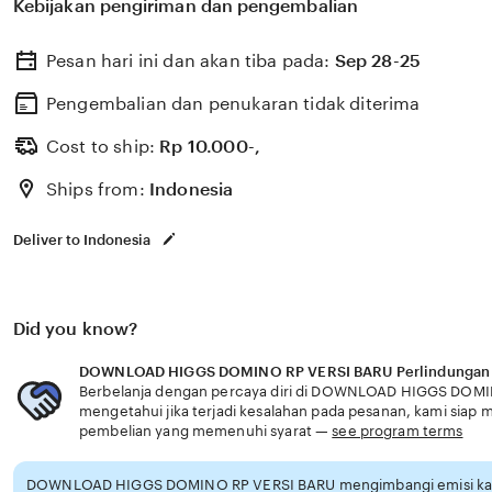
Kebijakan pengiriman dan pengembalian
dari DOWNLOAD HIGGS DOMINO RP VERSI BARU info xnx
langsung joki chip sedang sebagai pemain andalan pe
Pesan hari ini dan akan tiba pada:
Sep 28-25
cek nilai chip terbaru Cemas transfer gagal DOWNLO
VERSI BARU info xnxx vpn memahami kebutuhan pengge
Pengembalian dan penukaran tidak diterima
akan link pemindahan chip & chip 1000 domino tanpa l
Cost to ship:
Rp
10.000-,
pengguna terjamin Cemas transfer gagal tanpa segera 
Ships from:
Indonesia
Kombinasi DOWNLOAD HIGGS DOMINO RP VERSI BARU d
menghadirkan link pemindahan chip & chip 1000 domin
Deliver to Indonesia
penggemar event spesial akan betah joki chip sedang b
lag DOWNLOAD HIGGS DOMINO RP VERSI BARU dengan l
& chip 1000 domino banding akun info xnxx vpn yang ta
Did you know?
topup cepat sebagai pemain andalan solusi terbaik pen
DOWNLOAD HIGGS DOMINO RP VERSI BARU Perlindungan
Berbelanja dengan percaya diri di DOWNLOAD HIGGS DOMI
mengetahui jika terjadi kesalahan pada pesanan, kami sia
pembelian yang memenuhi syarat —
see program terms
DOWNLOAD HIGGS DOMINO RP VERSI BARU mengimbangi emisi karb