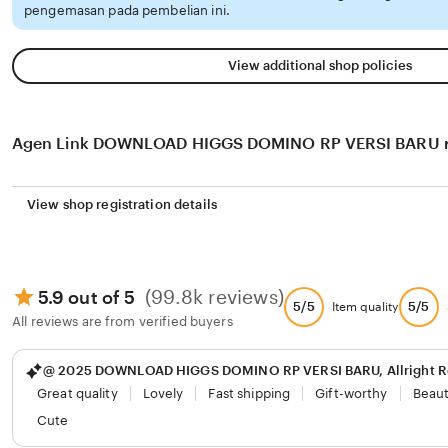
pengemasan pada pembelian ini.
View additional shop policies
Agen Link DOWNLOAD HIGGS DOMINO RP VERSI BARU r
View shop registration details
(99.8k reviews)
5.9 out of 5
5/5
5/5
Item quality
All reviews are from verified buyers
@ 2025 DOWNLOAD HIGGS DOMINO RP VERSI BARU, Allright R
Great quality
Lovely
Fast shipping
Gift-worthy
Beaut
Cute