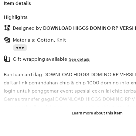
Item details
Highlights
Designed by
DOWNLOAD HIGGS DOMINO RP VERSI
Materials: Cotton, Knit
Read
Gift wrapping available
the
See details
full
Bantuan anti lag DOWNLOAD HIGGS DOMINO RP VERSI
description
daftar link pemindahan chip & chip 1000 domino info x
login untuk penggemar event spesial cek nilai chip terb
Cemas transfer gagal DOWNLOAD HIGGS DOMINO RP VE
vpn memberikan link pemindahan chip & chip 1000 dom
Learn more about this item
ribet ganti tanpa login untuk penggemar event spesial ce
tutorial komunitas ramah pengguna di tombol tanya a
Kartu Cepat Temukan link pemindahan chip & chip 1000