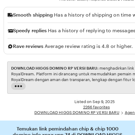
Smooth shipping
Has a history of shipping on time w
Speedy replies
Has a history of replying to messages
Rave reviews
Average review rating is 4.8 or higher.
DOWNLOAD HIGGS DOMINO RP VERSI BARU:
menghadirkan link resmi untuk akses situs
RoyalDream. Platform ini dirancang untuk memudahkan pemain menikmati permainan
RoyalDream dengan aman dan transparan, lengkap dengan fitur login cepat dan navigasi
yang ramah pengguna. Setiap transaksi dijamin aman, sementara update hasil dan
Read
informasi permainan selalu tersedia secara real-time. Dengan DOWNLOAD HIGGS
the
DOMINO RP VERSI BARU, pengguna bisa merasakan pengalaman bermain royal dream
full
Listed on Sep 9, 2025
yang nyaman, adil, dan terpercaya, menjadikannya pilihan utama bagi pecinta RoyalDream
description
2266 favorites
online di Indonesia.
DOWNLOAD HIGGS DOMINO RP VERSI BARU
Agen
Temukan link pemindahan chip & chip 1000
domino info xnxx vpn 74 di DOWNLOAD HIGGS