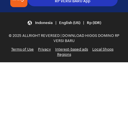
RP VERSI BARU App
Indonesia | English (US) | Rp (IDR)
© 2025 ALLRIGHT REVERSED | DOWNLOAD HIGGS DOMINO RP
VERSI BARU
Terms of Use
Privacy
Interest-based ads
Local Shops
Regions