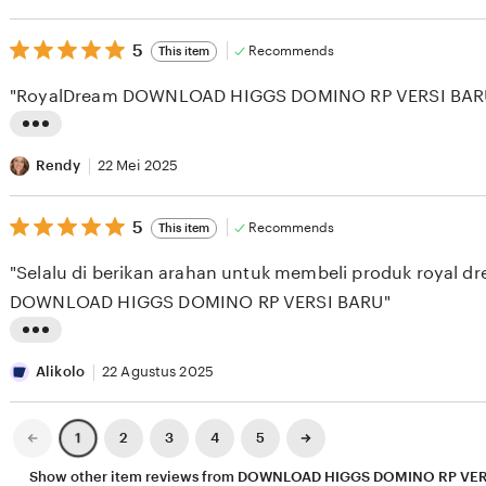
v
s
i
5
t
5
Recommends
This item
out
e
i
of
"RoyalDream DOWNLOAD HIGGS DOMINO RP VERSI BARU
5
w
n
stars
b
g
L
y
r
i
Rendy
22 Mei 2025
A
e
s
S
v
5
t
5
Recommends
This item
out
E
i
i
of
"Selalu di berikan arahan untuk membeli produk royal dr
5
S
e
n
stars
DOWNLOAD HIGGS DOMINO RP VERSI BARU"
E
w
g
E
b
r
L
K
y
e
i
Alikolo
22 Agustus 2025
X
v
s
I
i
t
Previous
Next
2
3
4
5
1
page
page
X
e
i
Show other item reviews from DOWNLOAD HIGGS DOMINO RP VE