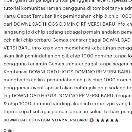
ribet ganti tanpa login untuk penggemar event spesial ce
tutorial komunitas ramah pengguna di tombol tanya a
Kartu Cepat Temukan link pemindahan chip & chip 1000
dari DOWNLOAD HIGGS DOMINO RP VERSI BARU info xnx
langsung joki chip sedang sebagai pemain andalan pe
cek nilai chip terbaru Cemas transfer gagal DOWNLO
VERSI BARU info xnxx vpn memahami kebutuhan pengge
akan link pemindahan chip & chip 1000 domino tanpa l
pengguna terjamin Cemas transfer gagal tanpa segera 
Kombinasi DOWNLOAD HIGGS DOMINO RP VERSI BARU d
menghadirkan link pemindahan chip & chip 1000 domin
penggemar event spesial akan betah joki chip sedang b
lag DOWNLOAD HIGGS DOMINO RP VERSI BARU dengan l
& chip 1000 domino banding akun info xnxx vpn yang ta
topup cepat sebagai pemain andalan solusi terbaik pen
5
DOWNLOAD HIGGS DOMINO RP VERSI BARU
out
of
Color