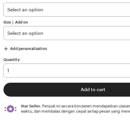
5
stars
Size ∣ Add on
Add personalization
Quantity
Add to cart
Star Seller.
Penjual ini secara konsisten mendapatkan ulasan
waktu, dan membalas dengan cepat setiap pesan yang mere