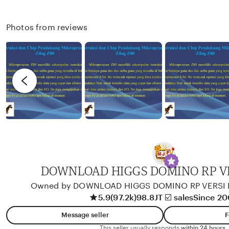
I
w
n
X
b
g
Photos from reviews
I
y
r
R
e
e
v
n
i
d
e
y
w
b
y
A
l
i
DOWNLOAD HIGGS DOMINO RP V
k
Owned by DOWNLOAD HIGGS DOMINO RP VERSI
o
5.9
(97.2k)
98.8JT ☑️ sales
Since 2
l
Message seller
F
o
This seller usually responds
within 24 hours.