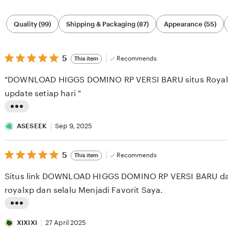
Filter
Quality (99)
Shipping & Packaging (87)
Appearance (55)
by
category
5
5
Recommends
This item
out
of
"DOWNLOAD HIGGS DOMINO RP VERSI BARU situs RoyalDr
5
stars
update setiap hari "
L
i
ASESEEK
Sep 9, 2025
s
5
t
5
Recommends
This item
out
i
of
Situs link DOWNLOAD HIGGS DOMINO RP VERSI BARU da
5
n
stars
royalxp dan selalu Menjadi Favorit Saya.
g
r
L
e
i
XIXIXI
27 April 2025