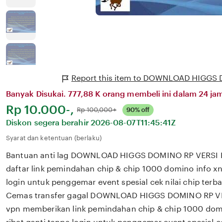
Report this item to DOWNLOAD HIGGS
Banyak Disukai. 777,88 K orang membeli ini dalam 24 jam
Harga:
Rp 10.000-,
Normal:
Rp 100,000+
90% off
Diskon segera berahir
2026-08-07T11:45:41Z
Syarat dan ketentuan (berlaku)
Bantuan anti lag DOWNLOAD HIGGS DOMINO RP VERSI
daftar link pemindahan chip & chip 1000 domino info x
login untuk penggemar event spesial cek nilai chip terb
Cemas transfer gagal DOWNLOAD HIGGS DOMINO RP VE
vpn memberikan link pemindahan chip & chip 1000 dom