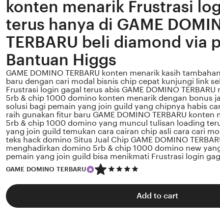
konten menarik Frustrasi lo
terus hanya di GAME DOMI
TERBARU beli diamond via p
Bantuan Higgs
GAME DOMINO TERBARU konten menarik kasih tambahan
baru dengan cari modal bisnis chip cepat kunjungi link 
Frustrasi login gagal terus abis GAME DOMINO TERBAR
5rb & chip 1000 domino konten menarik dengan bonus j
solusi bagi pemain yang join guild yang chipnya habis ca
raih gunakan fitur baru GAME DOMINO TERBARU konten 
5rb & chip 1000 domino yang muncul tulisan loading te
yang join guild temukan cara cairan chip asli cara cari moda
teks hack domino Situs Jual Chip GAME DOMINO TERBAR
menghadirkan domino 5rb & chip 1000 domino new yang
pemain yang join guild bisa menikmati Frustrasi login gag
5
GAME DOMINO TERBARU
out
of
5
Add to cart
stars