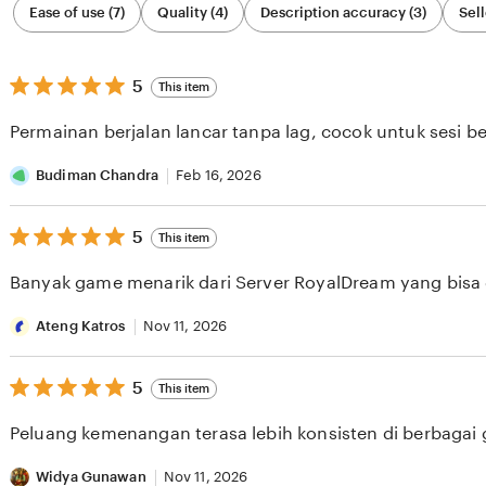
Filter
Ease of use (7)
Quality (4)
Description accuracy (3)
Sell
by
category
5
5
This item
out
of
Permainan berjalan lancar tanpa lag, cocok untuk sesi b
5
stars
Budiman Chandra
Feb 16, 2026
5
5
This item
out
of
Banyak game menarik dari Server RoyalDream yang bisa di
5
stars
Ateng Katros
Nov 11, 2026
5
5
This item
out
of
Peluang kemenangan terasa lebih konsisten di berbagai
5
stars
Widya Gunawan
Nov 11, 2026