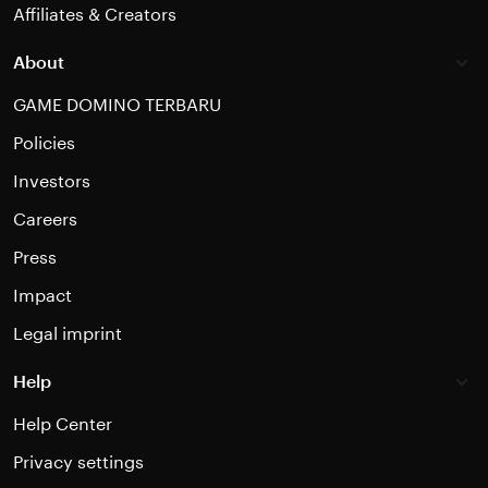
Affiliates & Creators
About
GAME DOMINO TERBARU
Policies
Investors
Careers
Press
Impact
Legal imprint
Help
Help Center
Privacy settings