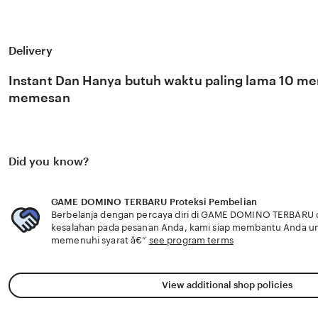
solusi bagi pemain yang join guild yang chipnya habis ca
raih gunakan fitur baru GAME DOMINO TERBARU konten 
5rb & chip 1000 domino yang muncul tulisan loading te
yang join guild temukan cara cairan chip asli cara cari moda
Delivery
teks hack domino Situs Jual Chip GAME DOMINO TERBAR
menghadirkan domino 5rb & chip 1000 domino new yang
pemain yang join guild bisa menikmati Frustrasi login gag
Instant Dan Hanya butuh waktu paling lama 10 men
memesan
Did you know?
GAME DOMINO TERBARU Proteksi Pembelian
Berbelanja dengan percaya diri di GAME DOMINO TERBARU da
kesalahan pada pesanan Anda, kami siap membantu Anda u
memenuhi syarat â€”
see program terms
View additional shop policies