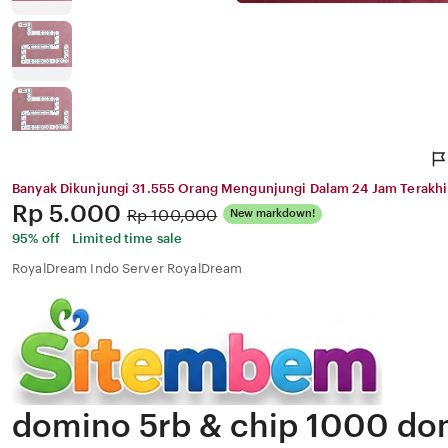
Banyak Dikunjungi 31.555 Orang Mengunjungi Dalam 24 Jam Terakhi
Price:
Rp 5.000
Original
Rp 100,000
New markdown!
Price:
95% off
Limited time sale
RoyalDream Indo Server RoyalDream
domino 5rb & chip 1000 do