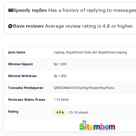
Speedy replies
Has a history of replying to messages
Rave reviews
Average review rating is 4.8 or higher.
Jenis Game
royalxp, RoyalDream Indo dan RoyalDream Jepang
Minimal Deposit
Rp 1.000
Minimal Withdraw
Rp 1.000
Transaksi Pembayaran
QRIS/DANA/OVO/GoPay/ShopeePay/Pulsa
Perkiraan Waktu Proses
1-10 Detik
Rating
4.9 â­
- 55.1K ulasan