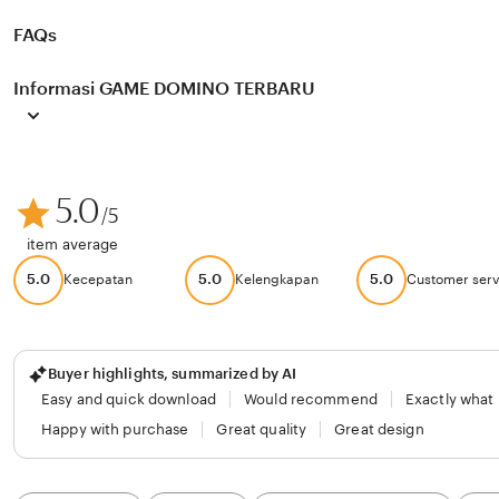
FAQs
Informasi GAME DOMINO TERBARU
5.0
/5
item average
5.0
5.0
5.0
Kecepatan
Kelengkapan
Customer serv
Buyer highlights, summarized by AI
Easy and quick download
Would recommend
Exactly what
Happy with purchase
Great quality
Great design