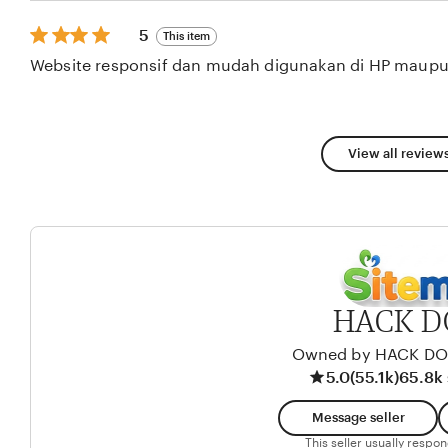
stars
5
5
This item
out
Website responsif dan mudah digunakan di HP maupu
of
5
stars
View all reviews
HACK D
Owned by HACK D
5.0
(55.1k)
65.8k 
Message seller
This seller usually respo