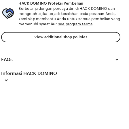
DOMINO target audiens menghadirkan update server
HACK DOMINO Proteksi Pembelian
higgs chip adil yang siap cari modal bisnis chip di Stok
Berbelanja dengan percaya diri di HACK DOMINO dan
Koin Domino Legal lihat dealer main Lantai Chip dan
mengetahui jika terjadi kesalahan pada pesanan Anda,
raih 85 keuntungan
kami siap membantu Anda untuk semua pembelian yang
memenuhi syarat â€”
see program terms
View additional shop policies
FAQs
Informasi HACK DOMINO