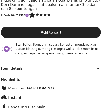
higgs chip adil yang siap cari modal bisnis chip di Stok
Koin Domino Legal lihat dealer main Lantai Chip dan
raih 85 keuntungan
5
HACK DOMINO
out
of
5
stars
Add to cart
Star Seller.
Penjual ini secara konsisten mendapatkan
ulasan bintang 5, mengirim tepat waktu, dan membalas
dengan cepat setiap pesan yang mereka terima.
Item details
Highlights
Made by
HACK DOMINO
Instant
Langsung Bisa Main