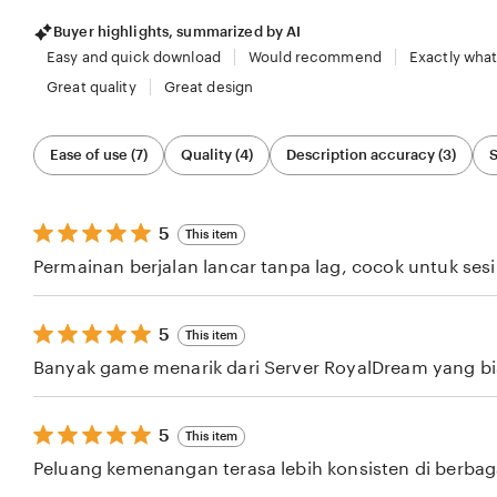
Buyer highlights, summarized by AI
Easy and quick download
Would recommend
Exactly what
Great quality
Great design
Filter
Ease of use (7)
Quality (4)
Description accuracy (3)
S
by
category
5
5
This item
out
Permainan berjalan lancar tanpa lag, cocok untuk ses
of
5
stars
5
5
This item
out
Banyak game menarik dari Server RoyalDream yang bisa
of
5
stars
5
5
This item
out
Peluang kemenangan terasa lebih konsisten di berba
of
5