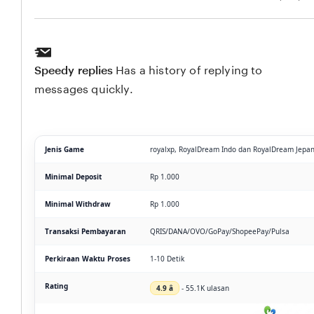
Speedy replies
Has a history of replying to
messages quickly.
Jenis Game
royalxp, RoyalDream Indo dan RoyalDream Jepa
Minimal Deposit
Rp 1.000
Minimal Withdraw
Rp 1.000
Transaksi Pembayaran
QRIS/DANA/OVO/GoPay/ShopeePay/Pulsa
Perkiraan Waktu Proses
1-10 Detik
Rating
4.9 â­
- 55.1K ulasan