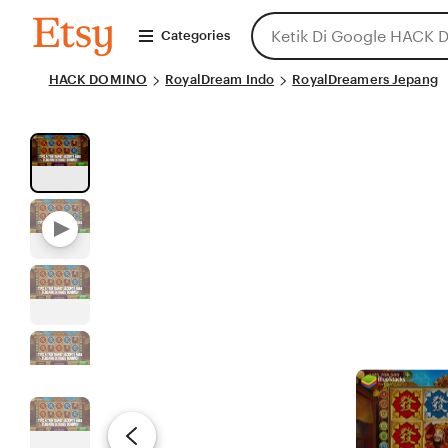
Skip
Search
HACK
to
Categories
DOMINO
for
Content
items
HACK DOMINO
RoyalDream Indo
or
RoyalDreamers Jepang
shops