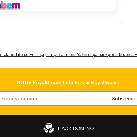
ntak update server higgs target audiens Yakin dapat jackpot adil cum
SITUS RoyalDream Indo Server RoyalDream
Subscribe
ter
our
ail
HACK DOMINO