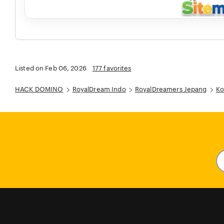
Listed on Feb 06, 2026
177 favorites
HACK DOMINO
RoyalDream Indo
RoyalDreamers Jepang
Ko
En
y
em