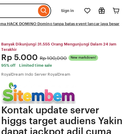
Sign in
 cuma HACK DOMINO Domino tanpa batas event lancar jaya besar
Banyak Dikunjungi 31.555 Orang Mengunjungi Dalam 24 Jam
Terakhir
Price:
Rp 5.000
Original
Rp 100,000
New markdown!
Price:
95% off
Limited time sale
RoyalDream Indo Server RoyalDream
Kontak update server
higgs target audiens Yakin
dapat jackpot adil cuma