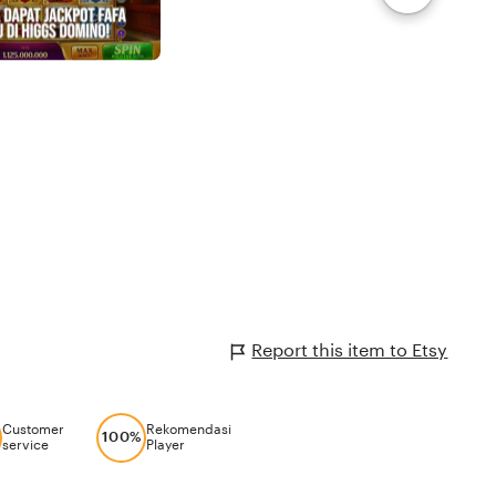
Report this item to Etsy
Customer
Rekomendasi
100%
service
Player