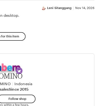
Leni Sitanggang
Nov 14, 2026
n desktop.
 for this item
OMINO
OMINO
|
Indonesia
sales
Since 2015
Follow shop
nds
within a few hours.