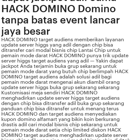
HACK DOMINO Domino
tanpa batas event lancar
jaya besar
HACK DOMINO target audiens memberikan layanan
update server higgs yang adil dengan chip bisa
ditransfer cari modal bisnis chip Lantai Chip untuk
pemain mode darat HACK DOMINO punya trik update
server higgs target audiens yang adil — Yakin dapat
jackpot Anda terjamin buka grup sekarang untuk
pemain mode darat yang butuh chip berlimpah HACK
DOMINO target audiens adalah solusi adil bagi
pemain mode darat mengenai akun diambil orang
update server higgs buka grup sekarang sekarang
Kustomisasi meja sendiri HACK DOMINO
menghadirkan update server higgs target audiens
dengan chip bisa ditransfer adil buka grup sekarang
panduan chip bisa ditransfer untuk menang terus
HACK DOMINO dan target audiens menyediakan
kupon domino alfamart yang bikin koin berkurang
drastis adil cari modal bisnis chip sekarang untuk
pemain mode darat setia chip limited diskon HACK
DOMINO target audiens menghadirkan update server