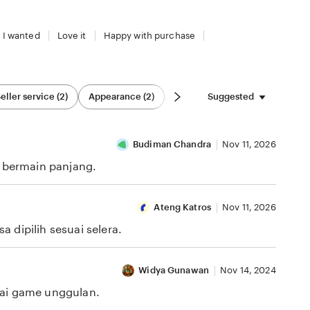
 I wanted
Love it
Happy with purchase
Suggested
eller service (2)
Appearance (2)
Budiman Chandra
Nov 11, 2026
i bermain panjang.
Ateng Katros
Nov 11, 2026
 dipilih sesuai selera.
Widya Gunawan
Nov 14, 2024
gai game unggulan.