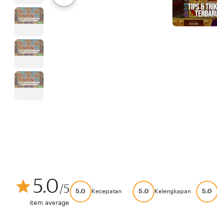
5.0
/5
5.0
5.0
5.0
Kecepatan
Kelengkapan
item average