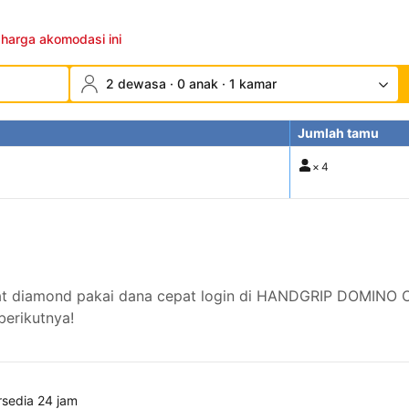
 harga akomodasi ini
2 dewasa · 0 anak · 1 kamar
Jumlah tamu
×
4
hat diamond pakai dana cepat login di HANDGRIP DOMINO O
berikutnya!
rsedia 24 jam