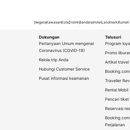
Negara
Kawasan
Kota
Distrik
Bandara
Hotel
Landmark
Rumah 
Dukungan
Telusuri
Pertanyaan Umum mengenai
Program loya
Coronavirus (COVID-19)
Promo libur
Kelola trip Anda
Artikel travel
Hubungi Customer Service
Booking.com 
Pusat informasi keamanan
Traveller Re
Rental Mobil
Pencari tike
Reservasi re
Booking.com
Perjalanan