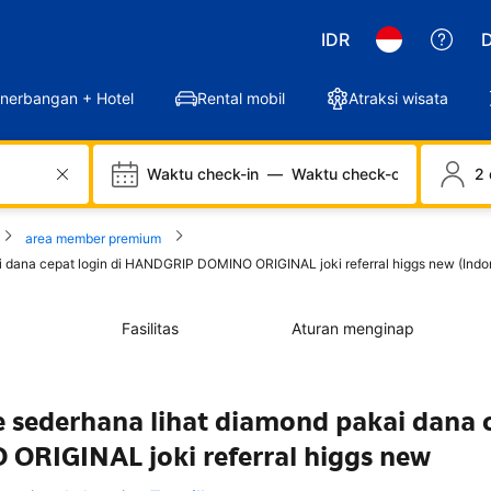
IDR
D
nerbangan + Hotel
Rental mobil
Atraksi wisata
Waktu check-in
—
Waktu check-out
2 
area member premium
i dana cepat login di HANDGRIP DOMINO ORIGINAL joki referral higgs new (Indo
Fasilitas
Aturan menginap
 sederhana lihat diamond pakai dana 
ORIGINAL joki referral higgs new