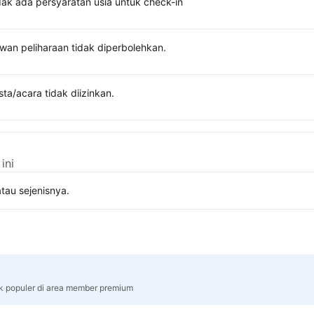
dak ada persyaratan usia untuk check-in
wan peliharaan tidak diperbolehkan.
sta/acara tidak diizinkan.
ini
tau sejenisnya.
rk populer di area member premium