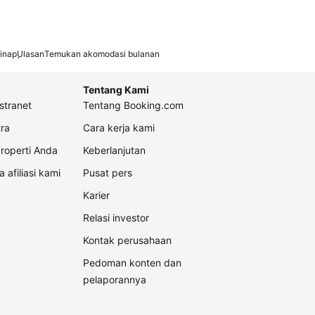
inap
Ulasan
Temukan akomodasi bulanan
Tentang Kami
stranet
Tentang Booking.com
ra
Cara kerja kami
roperti Anda
Keberlanjutan
a afiliasi kami
Pusat pers
Karier
Relasi investor
Kontak perusahaan
Pedoman konten dan
pelaporannya