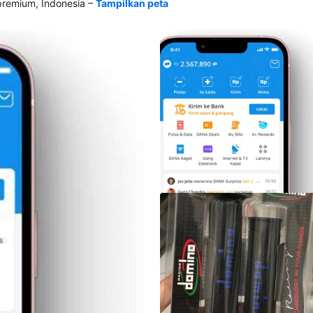
–
emium, Indonesia
Tampilkan peta