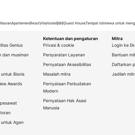
liburan
Apartemen
Resor
Vila
Hostel
B&B
Guest House
Tempat istimewa untuk meng
Ketentuan dan pengaturan
Mitra
litas Genius
Privasi & cookie
Login ke Ek
an dan musiman
Persyaratan Layanan
Bantuan mit
Pernyataan Aksesibilitas
Daftarkan p
untuk Bisnis
Masalah mitra
Jadilah mitr
view Awards
Pernyataan Perbudakan
Modern
Pernyataan Hak Asasi
t pesawat
Manusia
storan
 untuk Agen