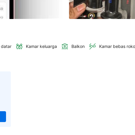
 datar
Kamar keluarga
Balkon
Kamar bebas rok