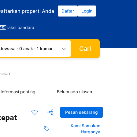
aftarkan properti Anda
Daftar
Login
Taksi bandara
Cari
dewasa · 0 anak · 1 kamar
nesia)
Informasi penting
Belum ada ulasan
Pesan sekarang
cepat
Kami Samakan
Harganya