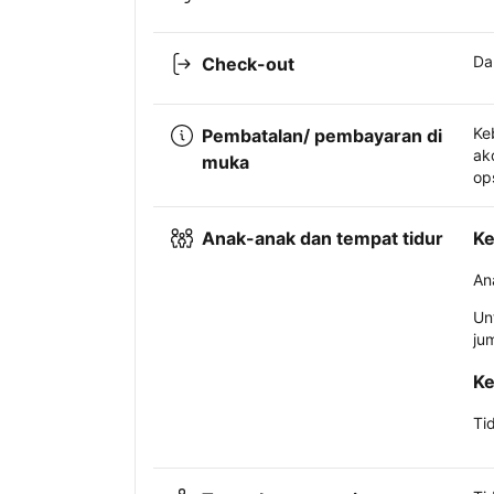
Da
Check-out
Ke
Pembatalan/ pembayaran di
ak
muka
op
Anak-anak dan tempat tidur
Ke
An
Un
ju
Ke
Ti