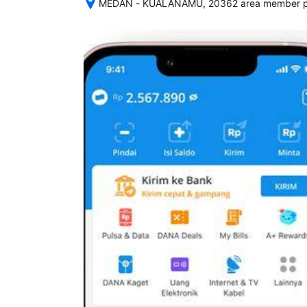
MEDAN - KUALANAMU, 20362 area member pr
Setelah 
memesan, 
semua 
rincian 
akomodasi 
termasuk 
nomor 
telepon 
dan 
alamat 
akan 
disertakan 
dalam 
konfirmasi 
pemesanan 
dan 
akun 
Anda.