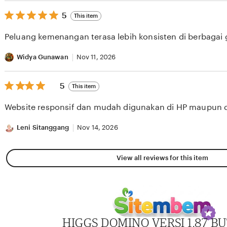
5
5
This item
out
of
Peluang kemenangan terasa lebih konsisten di berbagai
5
stars
Widya Gunawan
Nov 11, 2026
5
5
This item
out
of
Website responsif dan mudah digunakan di HP maupun 
5
stars
Leni Sitanggang
Nov 14, 2026
View all reviews for this item
HIGGS DOMINO VERSI 1.87 BU