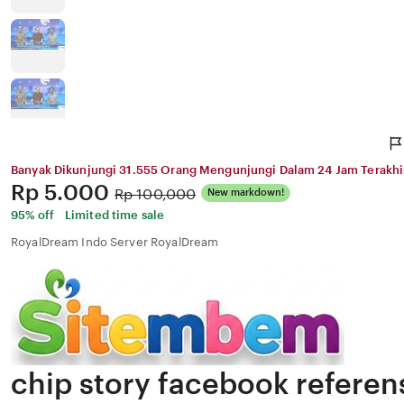
Banyak Dikunjungi 31.555 Orang Mengunjungi Dalam 24 Jam Terakhi
Price:
Rp 5.000
Original
Rp 100,000
New markdown!
Price:
95% off
Limited time sale
RoyalDream Indo Server RoyalDream
chip story facebook referens