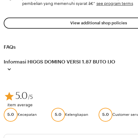
pembelian yang memenuhi syarat â€”
see program terms
View additional shop policies
FAQs
Informasi HIGGS DOMINO VERSI 1.87 BUTO IJO
5.0
/5
item average
5.0
5.0
5.0
Kecepatan
Kelengkapan
Customer serv