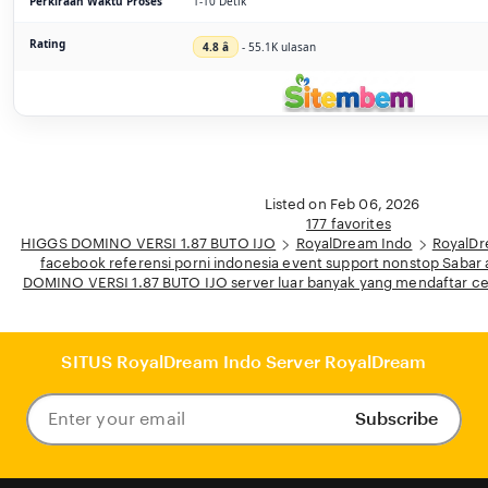
Perkiraan Waktu Proses
1-10 Detik
Rating
4.8 â­
- 55.1K ulasan
Listed on Feb 06, 2026
177 favorites
HIGGS DOMINO VERSI 1.87 BUTO IJO
RoyalDream Indo
RoyalDr
facebook referensi porni indonesia event support nonstop Sabar 
DOMINO VERSI 1.87 BUTO IJO server luar banyak yang mendaftar ce
SITUS RoyalDream Indo Server RoyalDream
Subscribe
Enter
your
email