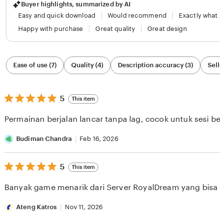
Buyer highlights, summarized by AI
Easy and quick download
Would recommend
Exactly what
Happy with purchase
Great quality
Great design
Filter
Ease of use (7)
Quality (4)
Description accuracy (3)
Sell
by
category
5
5
This item
out
of
Permainan berjalan lancar tanpa lag, cocok untuk sesi b
5
stars
Budiman Chandra
Feb 16, 2026
5
5
This item
out
of
Banyak game menarik dari Server RoyalDream yang bisa di
5
stars
Ateng Katros
Nov 11, 2026