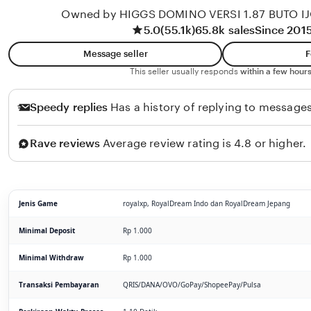
Owned by HIGGS DOMINO VERSI 1.87 BUTO I
5.0
(55.1k)
65.8k sales
Since 201
Message seller
F
This seller usually responds
within a few hours
Speedy replies
Has a history of replying to messages
Rave reviews
Average review rating is 4.8 or higher.
Jenis Game
royalxp, RoyalDream Indo dan RoyalDream Jepang
Minimal Deposit
Rp 1.000
Minimal Withdraw
Rp 1.000
Transaksi Pembayaran
QRIS/DANA/OVO/GoPay/ShopeePay/Pulsa