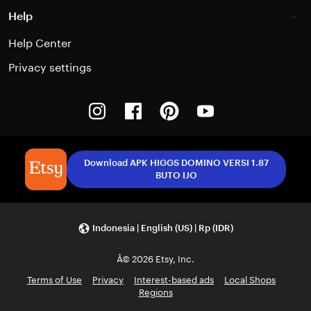
Help
Help Center
Privacy settings
Instagram
Facebook
Pinterest
Youtube
Download APK HIGGS DOMINO VERSI 1.87
BUTO IJO
Indonesia | English (US) | Rp (IDR)
Â© 2026 Etsy, Inc.
Terms of Use
Privacy
Interest-based ads
Local Shops
Regions