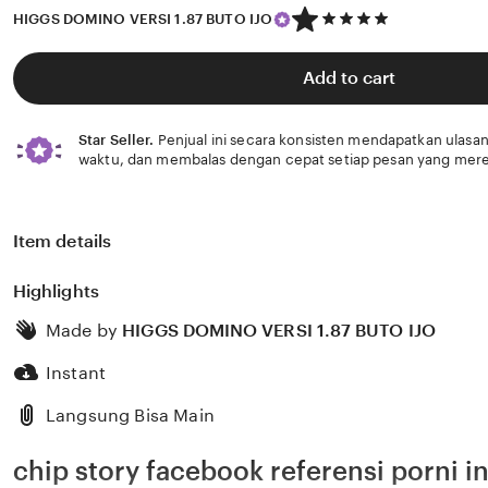
5
HIGGS DOMINO VERSI 1.87 BUTO IJO
out
of
5
Add to cart
stars
Star Seller.
Penjual ini secara konsisten mendapatkan ulasan
waktu, dan membalas dengan cepat setiap pesan yang mere
Item details
Highlights
Made by
HIGGS DOMINO VERSI 1.87 BUTO IJO
Instant
Langsung Bisa Main
chip story facebook referensi porni i