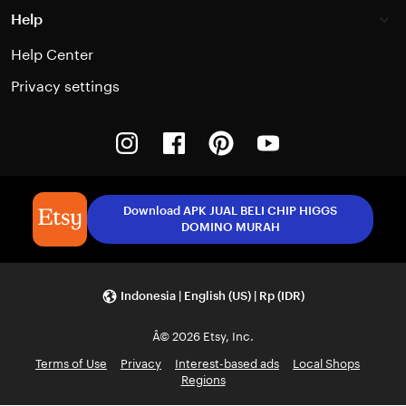
Help
Help Center
Privacy settings
Instagram
Facebook
Pinterest
Youtube
Download APK JUAL BELI CHIP HIGGS
DOMINO MURAH
Indonesia | English (US) | Rp (IDR)
Â© 2026 Etsy, Inc.
Terms of Use
Privacy
Interest-based ads
Local Shops
Regions