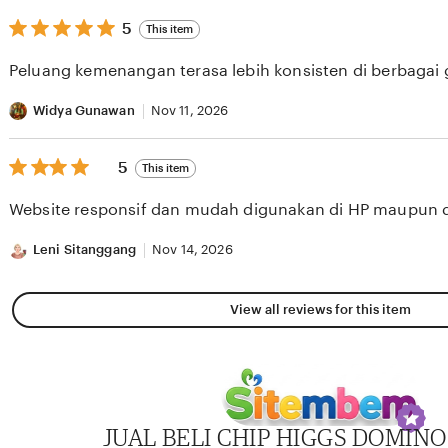
5
5
This item
out
of
Peluang kemenangan terasa lebih konsisten di berbagai
5
stars
Widya Gunawan
Nov 11, 2026
5
5
This item
out
of
Website responsif dan mudah digunakan di HP maupun 
5
stars
Leni Sitanggang
Nov 14, 2026
View all reviews for this item
JUAL BELI CHIP HIGGS DOMIN