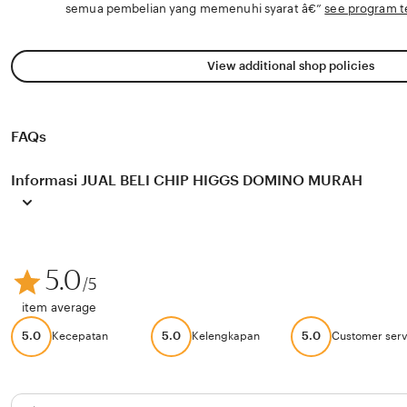
semua pembelian yang memenuhi syarat â€”
see program 
View additional shop policies
FAQs
Informasi JUAL BELI CHIP HIGGS DOMINO MURAH
5.0
/5
item average
5.0
5.0
5.0
Kecepatan
Kelengkapan
Customer serv