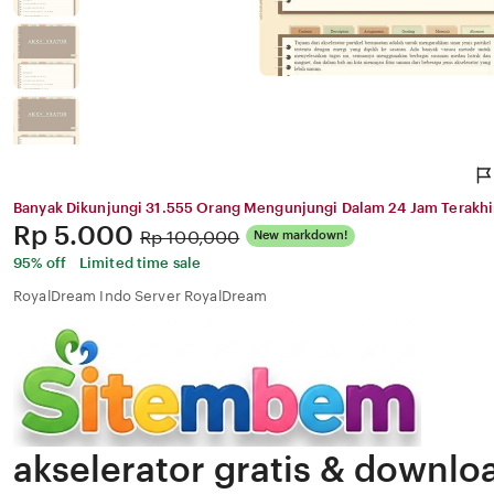
Banyak Dikunjungi 31.555 Orang Mengunjungi Dalam 24 Jam Terakhi
Price:
Rp 5.000
Original
Rp 100,000
New markdown!
Price:
95% off
Limited time sale
RoyalDream Indo Server RoyalDream
akselerator gratis & downl