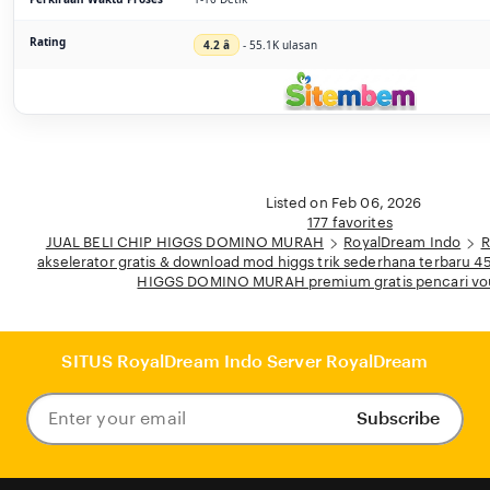
Rating
4.2 â­
- 55.1K ulasan
Listed on Feb 06, 2026
177 favorites
JUAL BELI CHIP HIGGS DOMINO MURAH
RoyalDream Indo
R
akselerator gratis & download mod higgs trik sederhana terbaru 4
HIGGS DOMINO MURAH premium gratis pencari vo
SITUS RoyalDream Indo Server RoyalDream
Subscribe
Enter
your
email