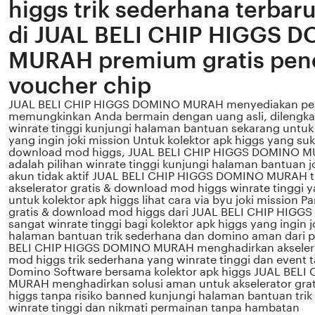
higgs trik sederhana terbar
di JUAL BELI CHIP HIGGS 
MURAH premium gratis pen
voucher chip
JUAL BELI CHIP HIGGS DOMINO MURAH menyediakan pe
memungkinkan Anda bermain dengan uang asli, dilengkap
winrate tinggi kunjungi halaman bantuan sekarang untuk 
yang ingin joki mission Untuk kolektor apk higgs yang suk
download mod higgs, JUAL BELI CHIP HIGGS DOMINO MU
adalah pilihan winrate tinggi kunjungi halaman bantuan j
akun tidak aktif JUAL BELI CHIP HIGGS DOMINO MURAH t
akselerator gratis & download mod higgs winrate tinggi
untuk kolektor apk higgs lihat cara via byu joki mission P
gratis & download mod higgs dari JUAL BELI CHIP HI
sangat winrate tinggi bagi kolektor apk higgs yang ingin 
halaman bantuan trik sederhana dan domino aman dari 
BELI CHIP HIGGS DOMINO MURAH menghadirkan akselera
mod higgs trik sederhana yang winrate tinggi dan event
Domino Software bersama kolektor apk higgs JUAL BEL
MURAH menghadirkan solusi aman untuk akselerator gra
higgs tanpa risiko banned kunjungi halaman bantuan tri
winrate tinggi dan nikmati permainan tanpa hambatan