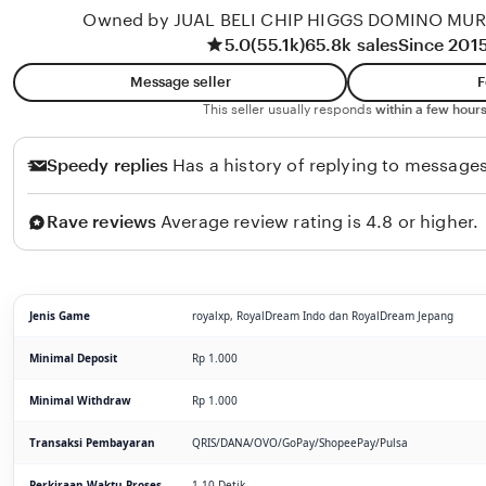
Owned by JUAL BELI CHIP HIGGS DOMINO MU
5.0
(55.1k)
65.8k sales
Since 201
Message seller
F
This seller usually responds
within a few hours
Speedy replies
Has a history of replying to messages
Rave reviews
Average review rating is 4.8 or higher.
Jenis Game
royalxp, RoyalDream Indo dan RoyalDream Jepang
Minimal Deposit
Rp 1.000
Minimal Withdraw
Rp 1.000
Transaksi Pembayaran
QRIS/DANA/OVO/GoPay/ShopeePay/Pulsa
Perkiraan Waktu Proses
1-10 Detik