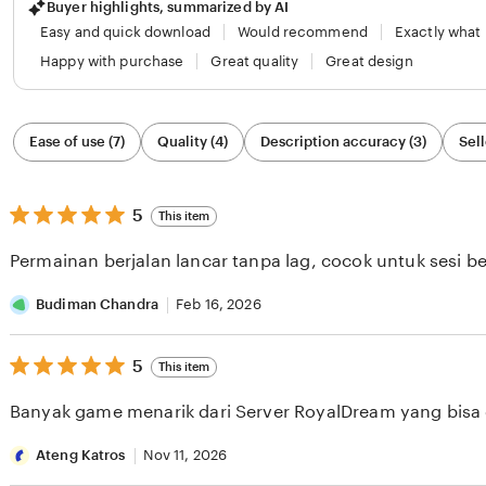
Buyer highlights, summarized by AI
Easy and quick download
Would recommend
Exactly what
Happy with purchase
Great quality
Great design
Filter
Ease of use (7)
Quality (4)
Description accuracy (3)
Sell
by
category
5
5
This item
out
of
Permainan berjalan lancar tanpa lag, cocok untuk sesi b
5
stars
Budiman Chandra
Feb 16, 2026
5
5
This item
out
of
Banyak game menarik dari Server RoyalDream yang bisa di
5
stars
Ateng Katros
Nov 11, 2026