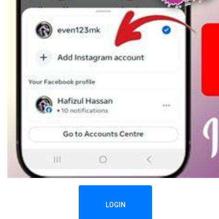
LOGIN