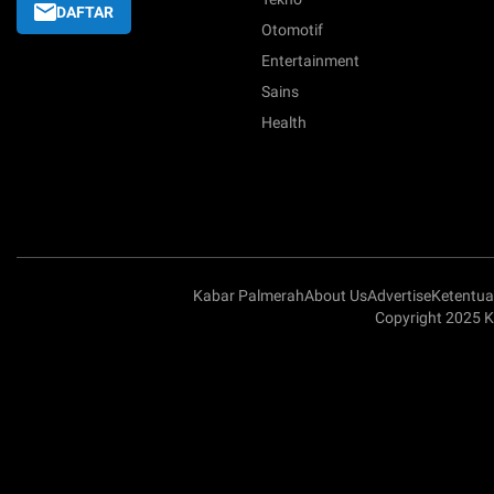
DAFTAR
Otomotif
Entertainment
Sains
Health
Kabar Palmerah
About Us
Advertise
Ketentu
Copyright 2025 