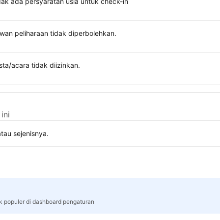
dak ada persyaratan usia untuk check-in
wan peliharaan tidak diperbolehkan.
sta/acara tidak diizinkan.
ini
tau sejenisnya.
rk populer di dashboard pengaturan