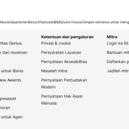
liburan
Apartemen
Resor
Vila
Hostel
B&B
Guest House
Tempat istimewa untuk meng
Ketentuan dan pengaturan
Mitra
litas Genius
Privasi & cookie
Login ke Ek
an dan musiman
Persyaratan Layanan
Bantuan mit
Pernyataan Aksesibilitas
Daftarkan p
untuk Bisnis
Masalah mitra
Jadilah mitr
view Awards
Pernyataan Perbudakan
Modern
Pernyataan Hak Asasi
t pesawat
Manusia
storan
 untuk Agen