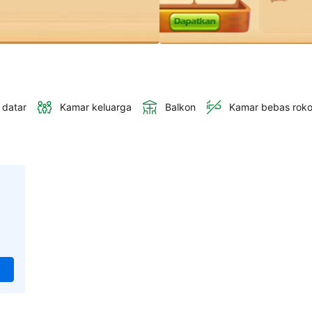
 datar
Kamar keluarga
Balkon
Kamar bebas rok