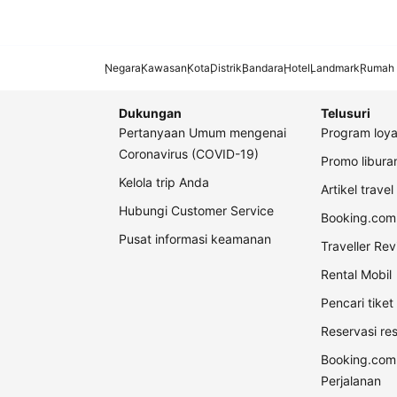
Negara
Kawasan
Kota
Distrik
Bandara
Hotel
Landmark
Rumah 
Dukungan
Telusuri
Pertanyaan Umum mengenai
Program loya
Coronavirus (COVID-19)
Promo libur
Kelola trip Anda
Artikel travel
Hubungi Customer Service
Booking.com 
Pusat informasi keamanan
Traveller Re
Rental Mobil
Pencari tike
Reservasi re
Booking.com
Perjalanan