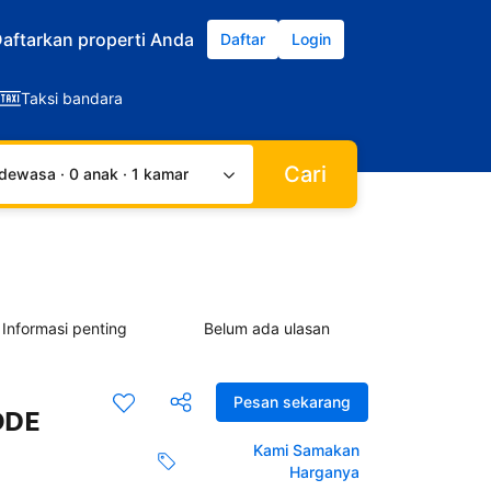
aftarkan properti Anda
Daftar
Login
Taksi bandara
Cari
dewasa · 0 anak · 1 kamar
Informasi penting
Belum ada ulasan
Pesan sekarang
KODE
Kami Samakan
Harganya