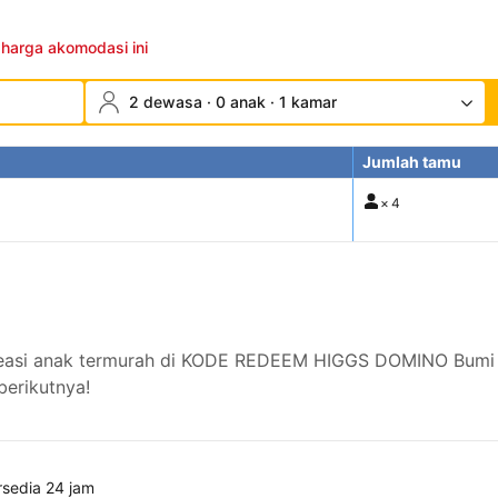
 harga akomodasi ini
2 dewasa · 0 anak · 1 kamar
Jumlah tamu
×
4
 kreasi anak termurah di KODE REDEEM HIGGS DOMINO Bum
berikutnya!
rsedia 24 jam