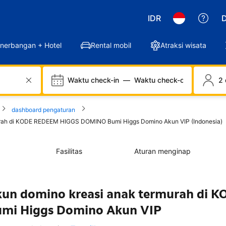
IDR
D
nerbangan + Hotel
Rental mobil
Atraksi wisata
Waktu check-in
—
Waktu check-out
2 
dashboard pengaturan
rmurah di KODE REDEEM HIGGS DOMINO Bumi Higgs Domino Akun VIP (Indonesia)
Fasilitas
Aturan menginap
 akun domino kreasi anak termurah di 
i Higgs Domino Akun VIP