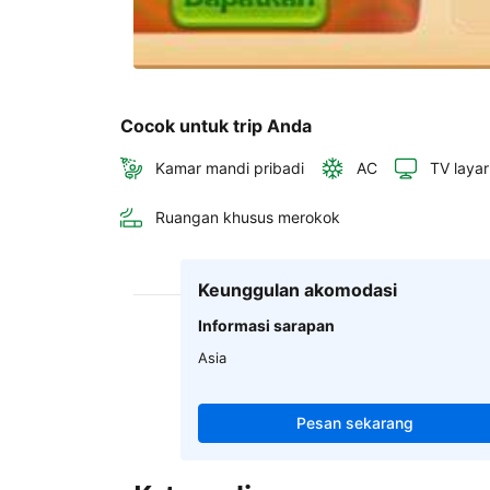
Cocok untuk trip Anda
Kamar mandi pribadi
AC
TV layar
Ruangan khusus merokok
Keunggulan akomodasi
Informasi sarapan
Asia
Pesan sekarang