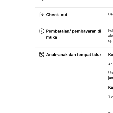
Da
Check-out
Ke
Pembatalan/ pembayaran di
ak
muka
op
Anak-anak dan tempat tidur
Ke
An
Un
ju
Ke
Ti