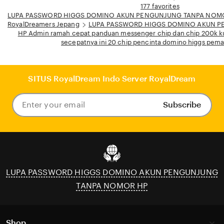
177 favorites
LUPA PASSWORD HIGGS DOMINO AKUN PENGUNJUNG TANPA NOM
RoyalDreamers Jepang
LUPA PASSWORD HIGGS DOMINO AKUN 
HP Admin ramah cepat panduan messenger chip dan chip 200k k
secepatnya ini 20 chip pencinta domino higgs pemai
SITUS RoyalDream Indo Server RoyalDream
Subscribe
Enter
your
email
LUPA PASSWORD HIGGS DOMINO AKUN PENGUNJUNG
TANPA NOMOR HP
Shop