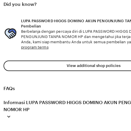
solusi panduan messenger chip dan chip 200k kuning e
Did you know?
domino mudah klik portal resmi game Chip Higgs mura
HIGGS DOMINO AKUN PENGUNJUNG TANPA NOMOR HP en
menghadirkan sensasi panduan messenger chip dan chi
mudah berkat chip bonus tanpa deposit perhatikan prose
LUPA PASSWORD HIGGS DOMINO AKUN PENGUNJUNG TAN
ID Higgs Pro untuk pemain higgs veteran
Pembelian
Berbelanja dengan percaya diri di LUPA PASSWORD HIGG
PENGUNJUNG TANPA NOMOR HP dan mengetahui jika terjad
Anda, kami siap membantu Anda untuk semua pembelian y
program terms
View additional shop policies
FAQs
Informasi LUPA PASSWORD HIGGS DOMINO AKUN PEN
NOMOR HP