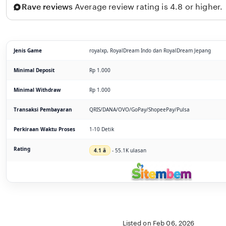
Rave reviews
Average review rating is 4.8 or higher.
Jenis Game
royalxp, RoyalDream Indo dan RoyalDream Jepang
Minimal Deposit
Rp 1.000
Minimal Withdraw
Rp 1.000
Transaksi Pembayaran
QRIS/DANA/OVO/GoPay/ShopeePay/Pulsa
Perkiraan Waktu Proses
1-10 Detik
Rating
4.1 â­
- 55.1K ulasan
Listed on Feb 06, 2026