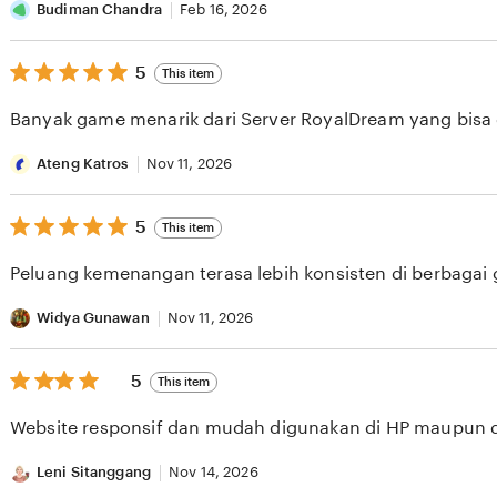
Budiman Chandra
Feb 16, 2026
5
5
This item
out
of
Banyak game menarik dari Server RoyalDream yang bisa di
5
stars
Ateng Katros
Nov 11, 2026
5
5
This item
out
of
Peluang kemenangan terasa lebih konsisten di berbagai
5
stars
Widya Gunawan
Nov 11, 2026
5
5
This item
out
of
Website responsif dan mudah digunakan di HP maupun 
5
stars
Leni Sitanggang
Nov 14, 2026