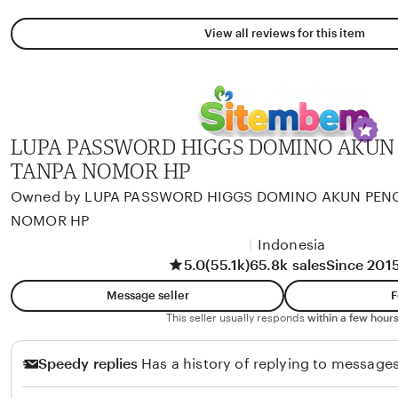
View all reviews for this item
LUPA PASSWORD HIGGS DOMINO AKU
TANPA NOMOR HP
Owned by LUPA PASSWORD HIGGS DOMINO AKUN PEN
NOMOR HP
|
Indonesia
5.0
(55.1k)
65.8k sales
Since 201
Message seller
F
This seller usually responds
within a few hours
Speedy replies
Has a history of replying to messages