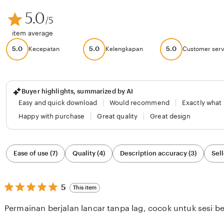
5.0
/5
item average
5.0
5.0
5.0
Kecepatan
Kelengkapan
Customer serv
Buyer highlights, summarized by AI
Easy and quick download
Would recommend
Exactly what
Happy with purchase
Great quality
Great design
Filter
Ease of use (7)
Quality (4)
Description accuracy (3)
Sell
by
category
5
5
This item
out
of
Permainan berjalan lancar tanpa lag, cocok untuk sesi b
5
stars