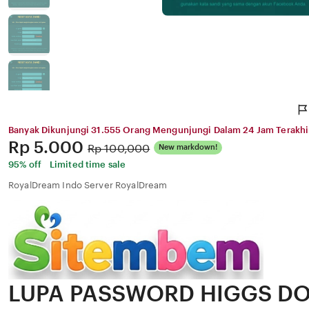
Banyak Dikunjungi 31.555 Orang Mengunjungi Dalam 24 Jam Terakhi
Price:
Rp 5.000
Original
Rp 100,000
New markdown!
Price:
95% off
Limited time sale
RoyalDream Indo Server RoyalDream
LUPA PASSWORD HIGGS D