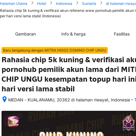
Halaman Utama
Hotel
Indonesia
Sumatra
di halaman riway
Rahasia chip 5k kuning & verifikasi akun referensi www pornohub pemilik aku
per hari versi lama stabil (Indonesia)
Gambaran
Info & harga
Fasilitas
Baru bergabung dengan MITRA HIGGS DOMINO CHIP UNGU
Rahasia chip 5k kuning & verifikasi a
pornohub pemilik akun lama dari M
CHIP UNGU kesempatan topup hari ini 
hari versi lama stabil
–
MEDAN - KUALANAMU, 20362 di halaman riwayat, Indonesia
Setelah 
memesan, 
semua 
rincian 
akomodasi 
termasuk 