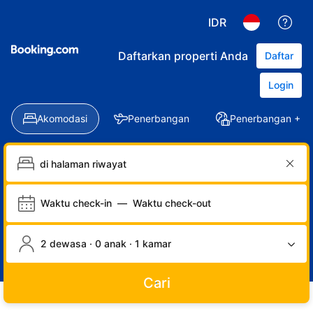
IDR
Daftarkan properti Anda
Daftar
Login
Akomodasi
Penerbangan
Penerbangan + Ho
Waktu check-in
—
Waktu check-out
2 dewasa · 0 anak · 1 kamar
Cari