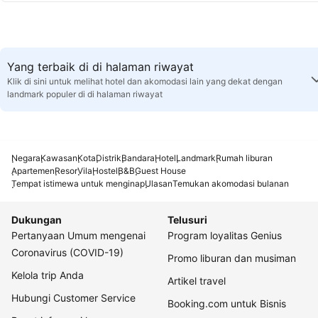
Yang terbaik di di halaman riwayat
Klik di sini untuk melihat hotel dan akomodasi lain yang dekat dengan
landmark populer di di halaman riwayat
Negara
Kawasan
Kota
Distrik
Bandara
Hotel
Landmark
Rumah liburan
Apartemen
Resor
Vila
Hostel
B&B
Guest House
Tempat istimewa untuk menginap
Ulasan
Temukan akomodasi bulanan
Dukungan
Telusuri
Pertanyaan Umum mengenai
Program loyalitas Genius
Coronavirus (COVID-19)
Promo liburan dan musiman
Kelola trip Anda
Artikel travel
Hubungi Customer Service
Booking.com untuk Bisnis