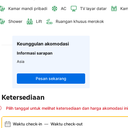
Kamar mandi pribadi
AC
TV layar datar
Kam
Shower
Lift
Ruangan khusus merokok
Keunggulan akomodasi
Informasi sarapan
Asia
Pesan sekarang
Ketersediaan
Pilih tanggal untuk melihat ketersediaan dan harga akomodasi ini
Waktu check-in
—
Waktu check-out