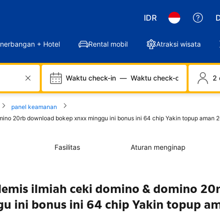
IDR
D
nerbangan + Hotel
Rental mobil
Atraksi wisata
Waktu check-in
—
Waktu check-out
2 
panel keamanan
o 20rb download bokep xnxx minggu ini bonus ini 64 chip Yakin topup aman 2
Fasilitas
Aturan menginap
mis ilmiah ceki domino & domino 20
 ini bonus ini 64 chip Yakin topup a