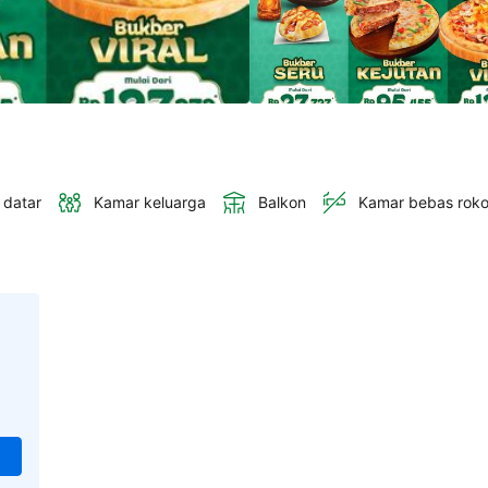
 datar
Kamar keluarga
Balkon
Kamar bebas rok