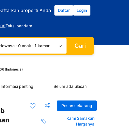
aftarkan properti Anda
Daftar
Login
Taksi bandara
Cari
dewasa · 0 anak · 1 kamar
06 (Indonesia)
Informasi penting
Belum ada ulasan
Pesan sekarang
rb
man
Kami Samakan
Harganya