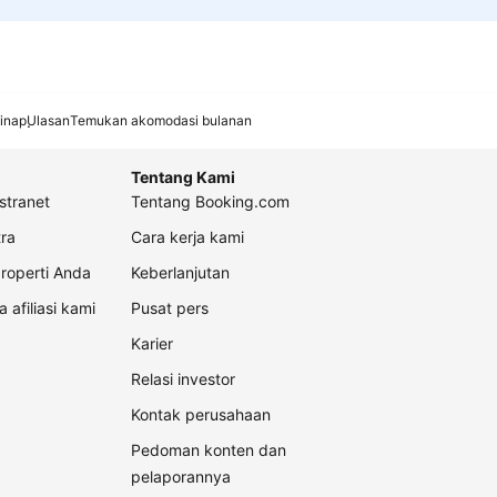
inap
Ulasan
Temukan akomodasi bulanan
Tentang Kami
stranet
Tentang Booking.com
ra
Cara kerja kami
roperti Anda
Keberlanjutan
a afiliasi kami
Pusat pers
Karier
Relasi investor
Kontak perusahaan
Pedoman konten dan
pelaporannya