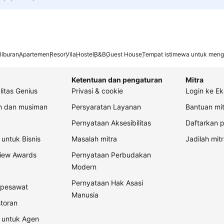
liburan
Apartemen
Resor
Vila
Hostel
B&B
Guest House
Tempat istimewa untuk meng
Ketentuan dan pengaturan
Mitra
litas Genius
Privasi & cookie
Login ke Ek
an dan musiman
Persyaratan Layanan
Bantuan mit
Pernyataan Aksesibilitas
Daftarkan p
untuk Bisnis
Masalah mitra
Jadilah mitr
view Awards
Pernyataan Perbudakan
Modern
Pernyataan Hak Asasi
t pesawat
Manusia
storan
 untuk Agen