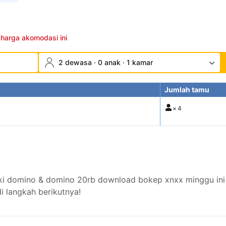
 harga akomodasi ini
2 dewasa · 0 anak · 1 kamar
Jumlah tamu
×
4
 domino & domino 20rb download bokep xnxx minggu ini 
 langkah berikutnya!