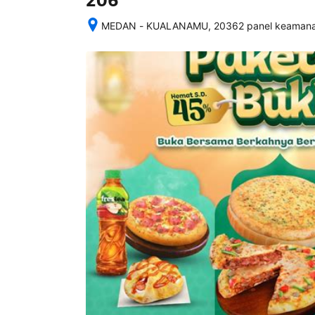
206
MEDAN - KUALANAMU, 20362 panel keamanan
Setelah 
memesan, 
semua 
rincian 
akomodasi 
termasuk 
nomor 
telepon 
dan 
alamat 
akan 
disertakan 
dalam 
konfirmasi 
pemesanan 
dan 
akun 
Anda.