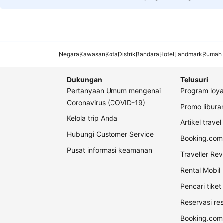
Negara
Kawasan
Kota
Distrik
Bandara
Hotel
Landmark
Rumah 
Dukungan
Telusuri
Pertanyaan Umum mengenai
Program loya
Coronavirus (COVID-19)
Promo libur
Kelola trip Anda
Artikel travel
Hubungi Customer Service
Booking.com 
Pusat informasi keamanan
Traveller Re
Rental Mobil
Pencari tike
Reservasi re
Booking.com