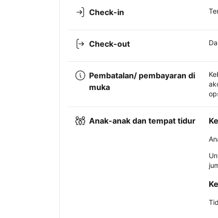
Te
Check-in
Da
Check-out
Ke
Pembatalan/ pembayaran di
ak
muka
op
Anak-anak dan tempat tidur
Ke
An
Un
ju
Ke
Ti