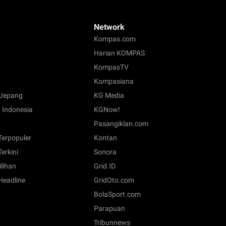
Network
Kompas.com
Harian KOMPAS
KompasTV
Kompasiana
Jepang
KG Media
 Indonesia
KGNow!
Pasangiklan.com
 Terpopuler
Kontan
Terkini
Sonora
ilihan
Grid.ID
 Headline
GridOto.com
BolaSport.com
Parapuan
Tribunnews