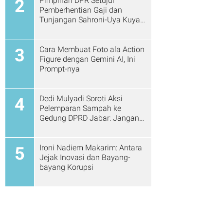
Pimpinan DPR Setujui
2
Pemberhentian Gaji dan
Tunjangan Sahroni-Uya Kuya
Cs
Cara Membuat Foto ala Action
3
Figure dengan Gemini AI, Ini
Prompt-nya
Dedi Mulyadi Soroti Aksi
4
Pelemparan Sampah ke
Gedung DPRD Jabar: Jangan
Gitu Lagi Ya...
Ironi Nadiem Makarim: Antara
5
Jejak Inovasi dan Bayang-
bayang Korupsi