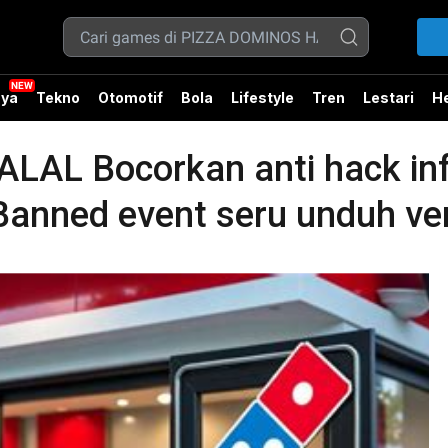
ya
Tekno
Otomotif
Bola
Lifestyle
Tren
Lestari
He
AL Bocorkan anti hack info
anned event seru unduh ver