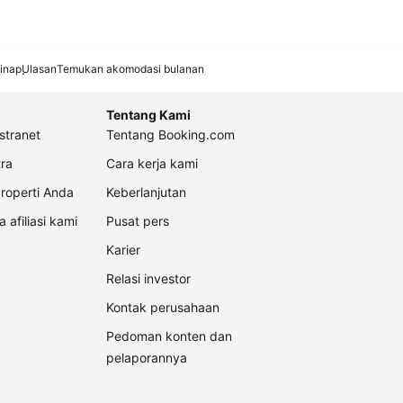
inap
Ulasan
Temukan akomodasi bulanan
Tentang Kami
stranet
Tentang Booking.com
ra
Cara kerja kami
roperti Anda
Keberlanjutan
a afiliasi kami
Pusat pers
Karier
Relasi investor
Kontak perusahaan
Pedoman konten dan
pelaporannya