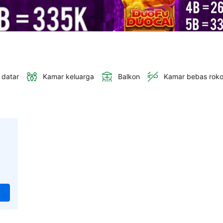
 datar
Kamar keluarga
Balkon
Kamar bebas rok