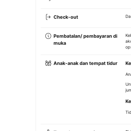
Da
Check-out
Ke
Pembatalan/ pembayaran di
ak
muka
op
Anak-anak dan tempat tidur
Ke
An
Un
ju
Ke
Ti