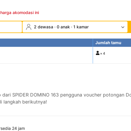
 harga akomodasi ini
2 dewasa · 0 anak · 1 kamar
Jumlah tamu
×
4
o dari SPIDER DOMINO 163 pengguna voucher potongan Do
 langkah berikutnya!
rsedia 24 jam