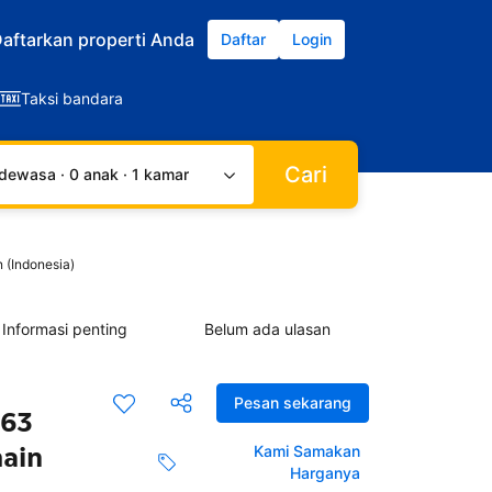
aftarkan properti Anda
Daftar
Login
Taksi bandara
Cari
dewasa · 0 anak · 1 kamar
 (Indonesia)
Informasi penting
Belum ada ulasan
Pesan sekarang
163
main
Kami Samakan
Harganya