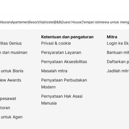
liburan
Apartemen
Resor
Vila
Hostel
B&B
Guest House
Tempat istimewa untuk meng
Ketentuan dan pengaturan
Mitra
litas Genius
Privasi & cookie
Login ke Ek
an dan musiman
Persyaratan Layanan
Bantuan mit
Pernyataan Aksesibilitas
Daftarkan p
untuk Bisnis
Masalah mitra
Jadilah mitr
view Awards
Pernyataan Perbudakan
Modern
Pernyataan Hak Asasi
t pesawat
Manusia
storan
 untuk Agen