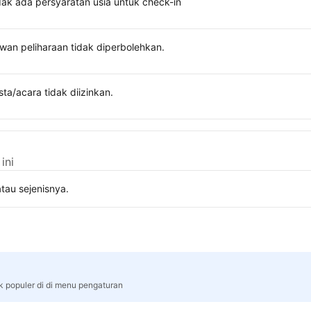
dak ada persyaratan usia untuk check-in
wan peliharaan tidak diperbolehkan.
sta/acara tidak diizinkan.
ini
tau sejenisnya.
rk populer di di menu pengaturan