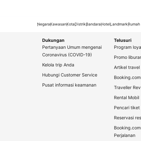
Negara
Kawasan
Kota
Distrik
Bandara
Hotel
Landmark
Rumah 
Dukungan
Telusuri
Pertanyaan Umum mengenai
Program loya
Coronavirus (COVID-19)
Promo libur
Kelola trip Anda
Artikel travel
Hubungi Customer Service
Booking.com 
Pusat informasi keamanan
Traveller Re
Rental Mobil
Pencari tike
Reservasi re
Booking.com
Perjalanan