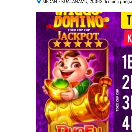
MEDAN - KUALANAMU, 20362 di menu pengatu
Setelah 
memesan, 
semua 
rincian 
akomodasi 
termasuk 
nomor 
telepon 
dan 
alamat 
akan 
disertakan 
dalam 
konfirmasi 
pemesanan 
dan 
akun 
Anda.