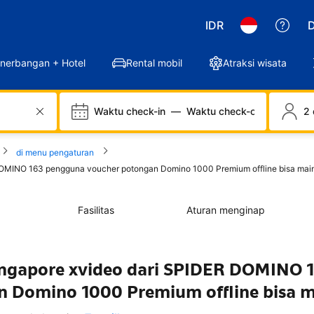
IDR
D
nerbangan + Hotel
Rental mobil
Atraksi wisata
Waktu check-in
—
Waktu check-out
2 
di menu pengaturan
DOMINO 163 pengguna voucher potongan Domino 1000 Premium offline bisa main
Fasilitas
Aturan menginap
ingapore xvideo dari SPIDER DOMINO 
 Domino 1000 Premium offline bisa 