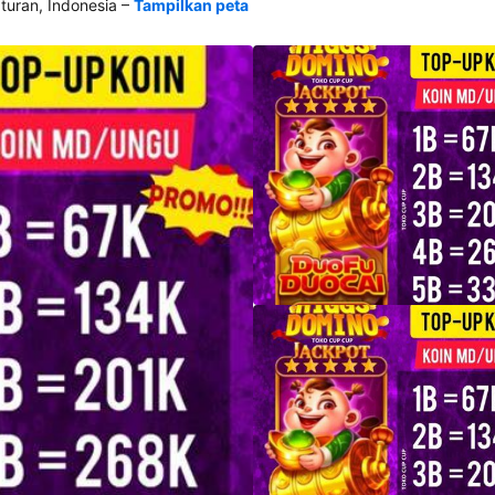
–
ran, Indonesia
Tampilkan peta