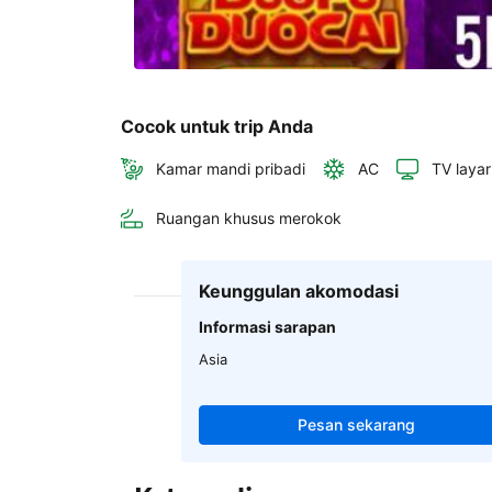
Cocok untuk trip Anda
Kamar mandi pribadi
AC
TV layar
Ruangan khusus merokok
Keunggulan akomodasi
Informasi sarapan
Asia
Pesan sekarang