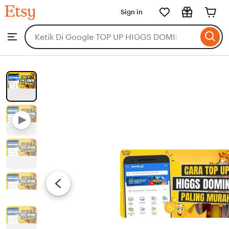
TOP
Sign in
Skip
UP
HIGGS
to
Search
Browse
DOMINO
ontent
for
items
or
shops