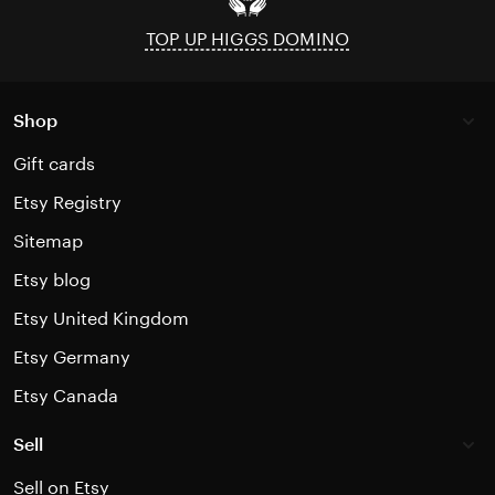
TOP UP HIGGS DOMINO
Shop
Gift cards
Etsy Registry
Sitemap
Etsy blog
Etsy United Kingdom
Etsy Germany
Etsy Canada
Sell
Sell on Etsy