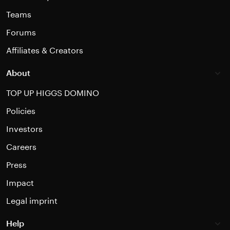
Teams
Forums
Affiliates & Creators
About
TOP UP HIGGS DOMINO
Policies
Investors
Careers
Press
Impact
Legal imprint
Help