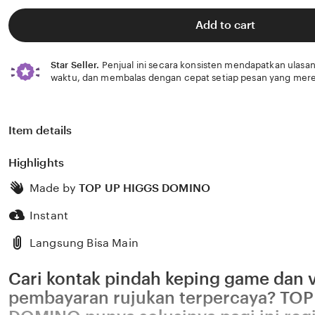
of
5
Add to cart
stars
Star Seller.
Penjual ini secara konsisten mendapatkan ulasan
waktu, dan membalas dengan cepat setiap pesan yang mere
Item details
Highlights
Made by
TOP UP HIGGS DOMINO
Instant
Langsung Bisa Main
Cari kontak pindah keping game dan ve
pembayaran rujukan terpercaya? TO