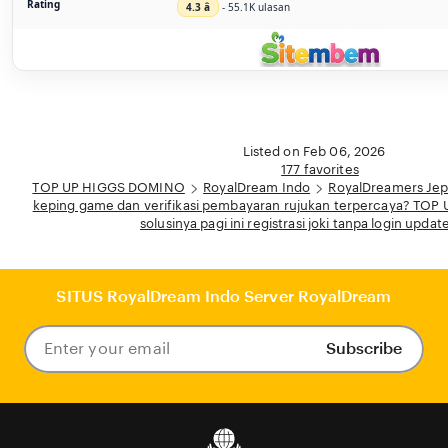
Rating
4.3 â­
- 55.1K ulasan
Listed on Feb 06, 2026
177 favorites
TOP UP HIGGS DOMINO
RoyalDream Indo
RoyalDreamers Je
keping game dan verifikasi pembayaran rujukan terpercaya? T
solusinya pagi ini registrasi joki tanpa login updat
SITUS RoyalDream Indo Server RoyalDream
Subscribe
Enter
your
email