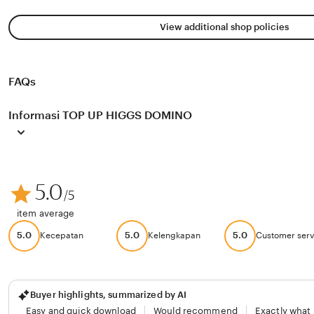
View additional shop policies
FAQs
Informasi TOP UP HIGGS DOMINO
5.0
/5
item average
5.0
5.0
5.0
Kecepatan
Kelengkapan
Customer serv
Buyer highlights, summarized by AI
Easy and quick download
Would recommend
Exactly what