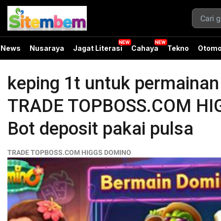
News
Nusaraya
Jagat Literasi
Cahaya
Tekno
Otomo
keping 1t untuk permainan i
TRADE TOPBOSS.COM HIGG
Bot deposit pakai pulsa
TRADE TOPBOSS.COM HIGGS DOMINO