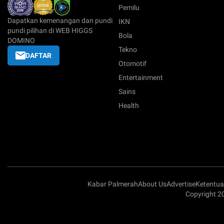
Pemilu
Dapatkan kemenangan dan pundi
IKN
pundi pilihan di WEB HIGGS
Bola
DOMINO
Tekno
DAFTAR
Otomotif
Entertainment
Sains
Health
Kabar Palmerah
About Us
Advertise
Ketentu
Copyright 2