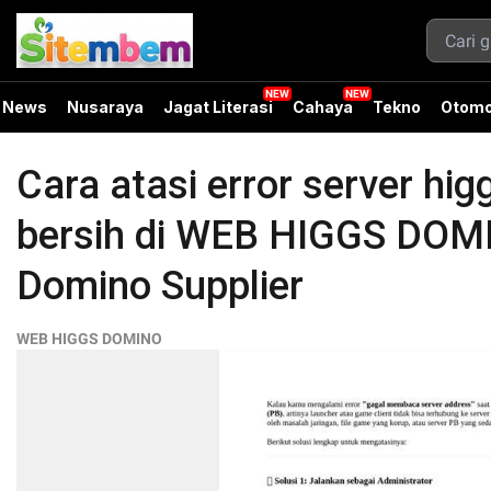
News
Nusaraya
Jagat Literasi
Cahaya
Tekno
Otomo
Cara atasi error server higg
bersih di WEB HIGGS DOMI
Domino Supplier
WEB HIGGS DOMINO