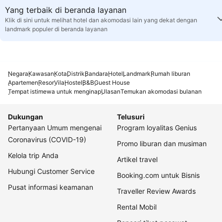
Yang terbaik di beranda layanan
Klik di sini untuk melihat hotel dan akomodasi lain yang dekat dengan
landmark populer di beranda layanan
Negara
Kawasan
Kota
Distrik
Bandara
Hotel
Landmark
Rumah liburan
Apartemen
Resor
Vila
Hostel
B&B
Guest House
Tempat istimewa untuk menginap
Ulasan
Temukan akomodasi bulanan
Dukungan
Telusuri
Pertanyaan Umum mengenai
Program loyalitas Genius
Coronavirus (COVID-19)
Promo liburan dan musiman
Kelola trip Anda
Artikel travel
Hubungi Customer Service
Booking.com untuk Bisnis
Pusat informasi keamanan
Traveller Review Awards
Rental Mobil