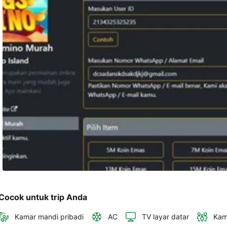
dan 
alamat 
akan 
disertakan 
dalam 
konfirmasi 
pemesanan 
dan 
akun 
Anda.
Cocok untuk trip Anda
Kamar mandi pribadi
AC
TV layar datar
Kam