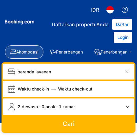
IDR
Daftarkan properti Anda
Daftar
Login
Akomodasi
Penerbangan
Penerbangan + Ho
Waktu check-in
—
Waktu check-out
2 dewasa · 0 anak · 1 kamar
Cari