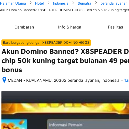
Halaman Utama
Hotel
Indonesia
Sumatra
beranda layanan
Akun Domino Banned? X8SPEADER DOMINO HIGGS Beri chip 50k kuning target b
Gambaran
Info & harga
Fasilitas
Baru bergabung dengan X8SPEADER DOMINO HIGGS
Akun Domino Banned? X8SPEADER D
chip 50k kuning target bulanan 49 p
bonus
–
MEDAN - KUALANAMU, 20362 beranda layanan, Indonesia
Ta
Setelah 
memesan, 
semua 
rincian 
akomodasi 
termasuk 
nomor 
telepon 