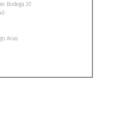
an Bodega 20
40
go Arias