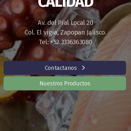
CALIDAD
Av. del Pial Local 20
Col. El vigia, Zapopan Jalisco.
Tel: +52 3336363080
Contactanos
Nuestros Productos